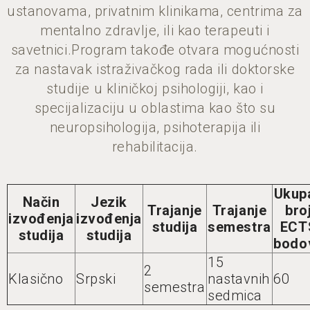
ustanovama, privatnim klinikama, centrima za
mentalno zdravlje, ili kao terapeuti i
savetnici.Program takođe otvara mogućnosti
za nastavak istraživačkog rada ili doktorske
studije u kliničkoj psihologiji, kao i
specijalizaciju u oblastima kao što su
neuropsihologija, psihoterapija ili
rehabilitacija.
Ukup
Način
Jezik
Trajanje
Trajanje
bro
izvođenja
izvođenja
studija
semestra
ECT
studija
studija
bodo
15
2
Klasično
Srpski
nastavnih
60
semestra
sedmica