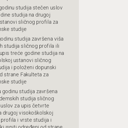
godinu studija stečen uslov
dine studija na drugoj
stanovi sličnog profila za
ske studije
godinu studija završena viša
studija sličnog profila ili
upis treće godine studija na
lskoj ustanovi sličnog
tudija i položeni dopunski
od strane Fakulteta za
ske studije
u godinu studija završena
demskih studija sličnog
n uslov za upis četvrte
a drugoj visokoškolskoj
profila i vrste studija i
i ispiti određeni od strane