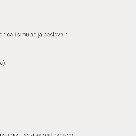
nica i simulacija poslovnih
va);
eficija u vezi sa realizacijom