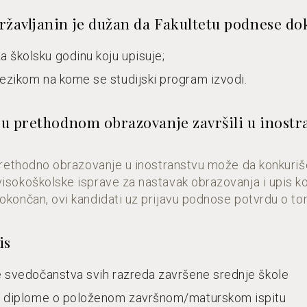
državljanin je dužan da Fakultetu podnese do
a školsku godinu koju upisuje;
 jezikom na kome se studijski program izvodi.
i su prethodnom obrazovanje završili u inost
o prethodno obrazovanje u inostranstvu može da konkuriš
visokoškolske isprave za nastavak obrazovanja i upis 
 okončan, ovi kandidati uz prijavu podnose potvrdu o to
is
ije svedočanstva svih razreda završene srednje škole
pija diplome o položenom završnom/maturskom ispitu