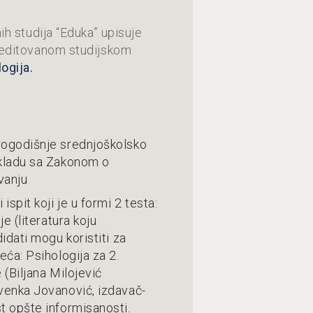
ih studija “Eduka” upisuje
reditovanom studijskom
ogija.
ogodišnje srednjoškolsko
kladu sa Zakonom o
vanju
ispit koji je u formi 2 testa:
je (literatura koju
idati mogu koristiti za
eća: Psihologija za 2.
 (Biljana Milojević
venka Jovanović, izdavač-
t opšte informisanosti.