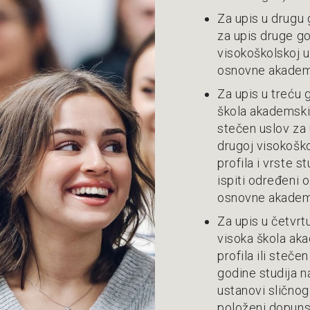
Za upis u drugu 
za upis druge go
visokoškolskoj u
osnovne akadem
Za upis u treću 
škola akademskih 
stečen uslov za 
drugoj visokoško
profila i vrste s
ispiti određeni 
osnovne akadem
Za upis u četvrt
visoka škola aka
profila ili steče
godine studija n
ustanovi sličnog 
položeni dopunsk