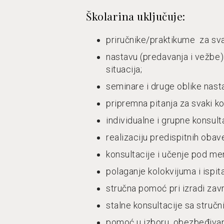
Školarina uključuje:
priručnike/praktikume za sva
nastavu (predavanja i vežbe)
situacija;
seminare i druge oblike nas
pripremna pitanja za svaki ko
individualne i grupne konsult
realizaciju predispitnih obav
konsultacije i učenje pod m
polaganje kolokvijuma i ispita
stručna pomoć pri izradi zav
stalne konsultacije sa struč
pomoć u izboru, obezbeđivanju