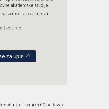
novne akademske studije
 upisa (ako je upis u prvu
a školarine.
 se za upis
om ispitu (maksimum 60 bodova)