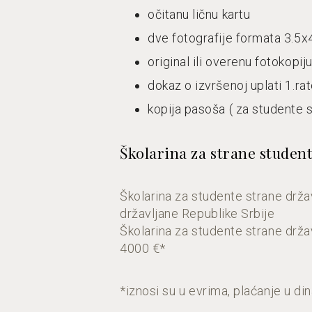
očitanu ličnu kartu
dve fotografije formata 3.5x
original ili overenu fotokopi
dokaz o izvršenoj uplati 1.ra
kopija pasoša ( za studente 
Školarina za strane studen
Školarina za studente strane držav
državljane Republike Srbije
Školarina za studente strane drža
4000 €*
*iznosi su u evrima, plaćanje u d