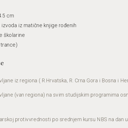
4.5 cm
ju izvoda iz matične knjige rođenih
te školarine
strance)
te
ljane iz regiona ( R.Hrvatska, R. Crna Gora i Bosna i He
vljane (van regiona) na svim studijskim programima osn
inarskoj protivvrednosti po srednjem kursu NBS na dan u