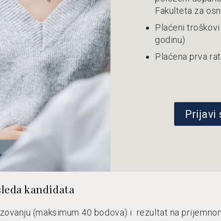
Fakulteta za os
Plaćeni troškovi
godinu)
Plaćena prva rat
Prijavi
sleda kandidata
azovanju (maksimum 40 bodova) i rezultat na prijemn