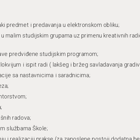
ki predmet i predavanja u elektronskom obliku;
 u malim studijskim grupama uz primenu kreativnih radio
tave predviđene studijskim programom;
lokvijum i ispit radi ( lakšeg i bržeg savladavanja gradi
acije sa nastavnicima i saradnicima;
eza;
entorstvom;
;
ršnih radova;
nim službama Škole;
 i realizaciji prakse (za zaposlene postoji dodatna ben