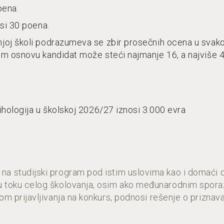
oena.
osi 30 poena.
oj školi podrazumeva se zbir prosečnih ocena u svak
 ovom osnovu kandidat može steći najmanje 1
hologija u školskoj 2026/27 iznosi 3.000 evra
 na studijski program pod istim uslovima kao i domaći d
nu u toku celog školovanja, osim ako međunarodnim spor
ikom prijavljivanja na konkurs, podnosi rešenje o priznava