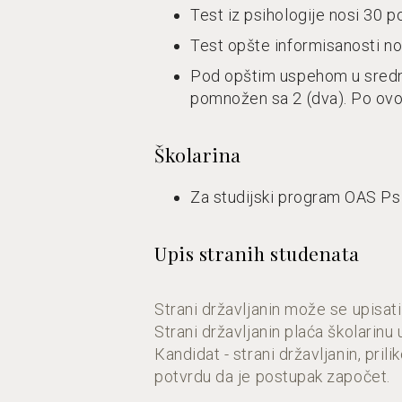
Test iz psihologije nosi 30 p
Test opšte informisanosti n
Pod opštim uspehom u srednj
pomnožen sa 2 (dva). Po
Školarina
Za studijski program OAS Psi
Upis stranih studenata
Strani državljanin može se upisati
Strani državljanin plaća školari
Кandidat - strani državljanin, pril
potvrdu da je postupak započet.