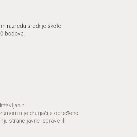
om razredu srednje škole
6, a najviše 40 bodova.
ržavljanin.
azumom nije drugačije određeno.
nju strane javne isprave ili