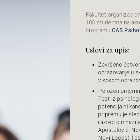
Fakultet organizacion
100 studenata na ak
programu
OAS Psihol
Uslovi za upis:
Završeno četvor
obrazovanje u s
visokom obrazo
Položen prijemni 
Test iz psihologi
potencijalni kand
pripremu je sled
razred gimnazije
Apostolović, Ne
Novi Logos) Tes