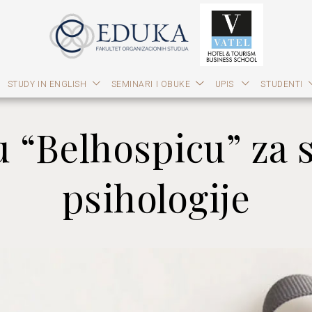
STUDY IN ENGLISH
SEMINARI I OBUKE
UPIS
STUDENTI
u “Belhospicu” za 
psihologije