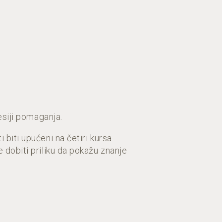
esiji pomaganja.
 biti upućeni na četiri kursa
 dobiti priliku da pokažu znanje