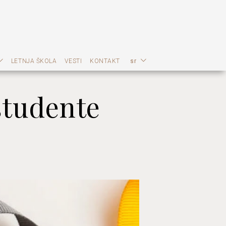
LETNJA ŠKOLA
VESTI
KONTAKT
sr
studente