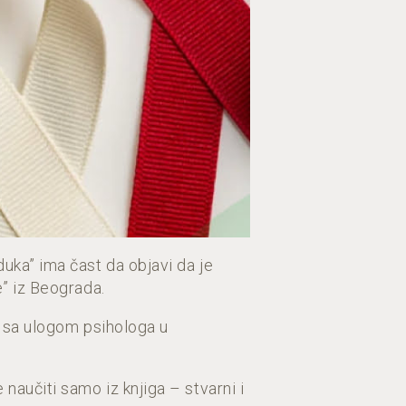
uka” ima čast da objavi da je
e” iz Beograda.
u sa ulogom psihologa u
aučiti samo iz knjiga – stvarni i