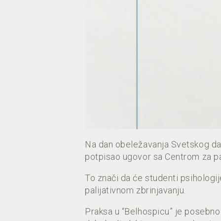
Na dan obeležavanja Svetskog dana
potpisao ugovor sa Centrom za pal
To znači da će studenti psihologi
palijativnom zbrinjavanju.
Praksa u “Belhospicu” je posebno 