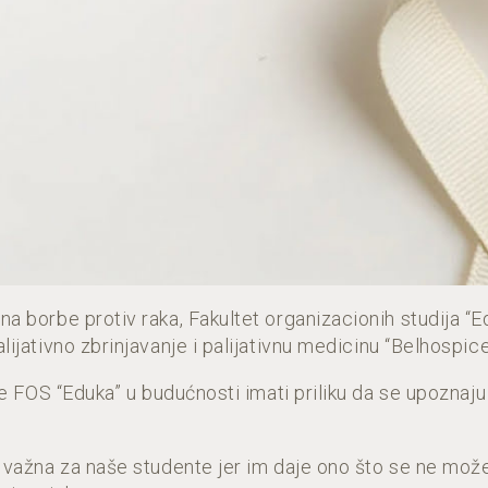
 borbe protiv raka, Fakultet organizacionih studija “Ed
ijativno zbrinjavanje i palijativnu medicinu “Belhospic
je FOS “Eduka” u budućnosti imati priliku da se upoznaj
važna za naše studente jer im daje ono što se ne može n