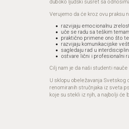
duboko ljudski susret sa odnosim
Verujemo da će kroz ovu praksu na
razvijaju emocionalnu zrelost
uče se radu sa teškim tema
praktično primene ono što te
razvijaju komunikacijske veš
sagledaju rad u interdiscipl
ostvare lični i profesionalni r
Cilj nam je da naši studenti nauče
U sklopu obeležavanja Svetskog dan
renomiranih stručnjaka iz sveta ps
koje su stekli iz njih, a najbolji će