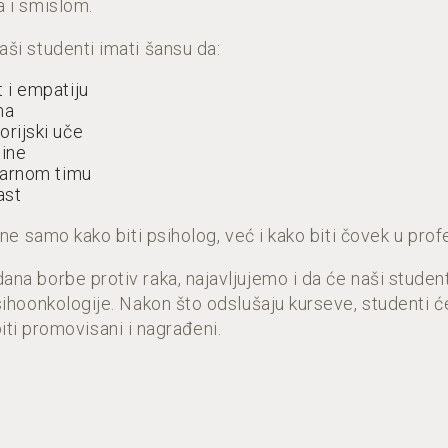
a i smislom.
ši studenti imati šansu da:
 i empatiju
ma
orijski uče
tine
inarnom timu
ast
 ne samo kako biti psiholog, već i kako biti čovek u prof
a borbe protiv raka, najavljujemo i da će naši studenti
ihoonkologije. Nakon što odslušaju kurseve, studenti će
 biti promovisani i nagrađeni.