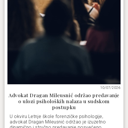
10/07/2026
Advokat Dragan Mileusnić održao predavanje
o ulozi psiholoških nalaza u sudskom
postupku
U okviru Letnje škole forenzičke psihologije,
advokat Dragan Mileusnić održao je izuzetno
dinamično i stručno predavanje posvećeno