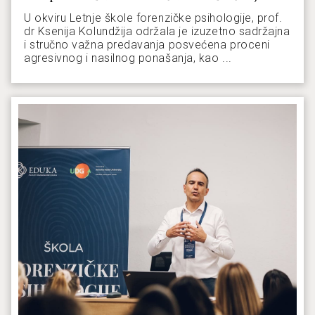
U okviru Letnje škole forenzičke psihologije, prof.
dr Ksenija Kolundžija održala je izuzetno sadržajna
i stručno važna predavanja posvećena proceni
agresivnog i nasilnog ponašanja, kao ...