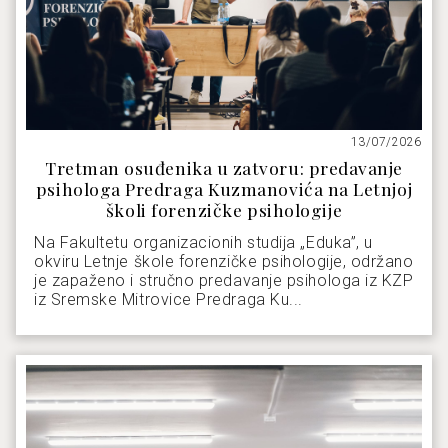
13/07/2026
Tretman osuđenika u zatvoru: predavanje
psihologa Predraga Kuzmanovića na Letnjoj
školi forenzičke psihologije
Na Fakultetu organizacionih studija „Eduka”, u
okviru Letnje škole forenzičke psihologije, održano
je zapaženo i stručno predavanje psihologa iz KZP
iz Sremske Mitrovice Predraga Ku...