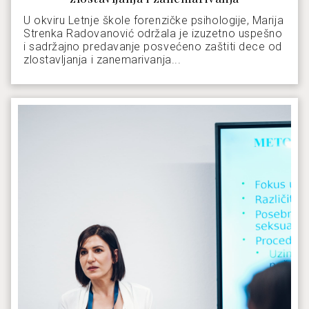
U okviru Letnje škole forenzičke psihologije, Marija
Strenka Radovanović održala je izuzetno uspešno
i sadržajno predavanje posvećeno zaštiti dece od
zlostavljanja i zanemarivanja...