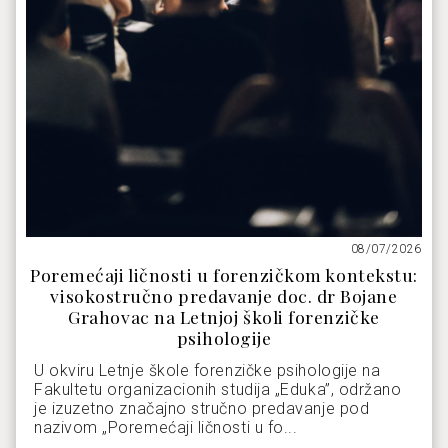
08/07/2026
Poremećaji ličnosti u forenzičkom kontekstu:
visokostručno predavanje doc. dr Bojane
Grahovac na Letnjoj školi forenzičke
psihologije
U okviru Letnje škole forenzičke psihologije na
Fakultetu organizacionih studija „Eduka”, održano
je izuzetno značajno stručno predavanje pod
nazivom „Poremećaji ličnosti u fo...