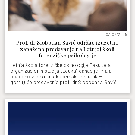
07/07/2026
Prof. dr Slobodan Savić održao izuzetno
zapaženo predavanje na Letnjoj školi
forenzičke psihologije
Letnja škola forenzičke psihologije Fakulteta
organizacionih studija „Eduka“ danas je imala
posebno značajan akademski trenutak —
gostujuće predavanje prof. dr Slobodana Savić...