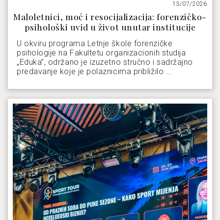
13/07/2026
Maloletnici, moć i resocijalizacija: forenzičko-
psihološki uvid u život unutar institucije
U okviru programa Letnje škole forenzičke
psihologije na Fakultetu organizacionih studija
„Eduka”, održano je izuzetno stručno i sadržajno
predavanje koje je polaznicima približilo ...