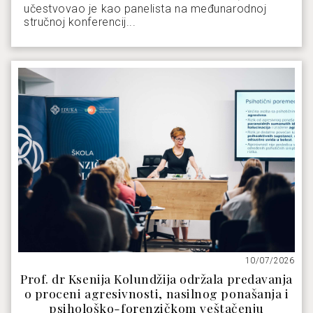
učestvovao je kao panelista na međunarodnoj
stručnoj konferencij...
10/07/2026
Prof. dr Ksenija Kolundžija održala predavanja
o proceni agresivnosti, nasilnog ponašanja i
psihološko-forenzičkom veštačenju