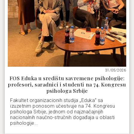
31/05/2026
FOS Eduka u središtu savremene psihologije:
profesori, saradnici i studenti na 74. Kongresu
psihologa Srbije
Fakultet organizacionih studija „Eduka“ sa
izuzetnim ponosom učestvuje na 74. Kongresu
psihologa Srbije, jednom od najznačajnijih
nacionalnih naučno-stručnih događaja u oblasti
psihologije...