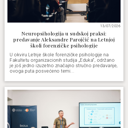
13/07/2026
Neuropsihologija u sudskoj praksi:
predavanje Aleksandre Parojčić na Letnjoj
školi forenzičke psihologije
U okviru Letnje škole forenzičke psihologije na
Fakultetu organizacionih studija „Eduka”, održano
je još jedno izuzetno značajno stručno predavanje,
ovoga puta posvećeno temi...