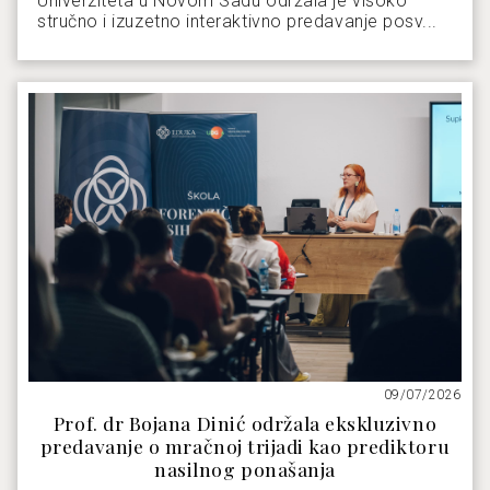
Univerziteta u Novom Sadu održala je visoko
stručno i izuzetno interaktivno predavanje posv...
09/07/2026
Prof. dr Bojana Dinić održala ekskluzivno
predavanje o mračnoj trijadi kao prediktoru
nasilnog ponašanja