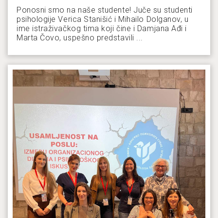
Ponosni smo na naše studente! Juče su studenti
psihologije Verica Stanišić i Mihailo Dolganov, u
ime istraživačkog tima koji čine i Damjana Ađi i
Marta Čovo, uspešno predstavili ...