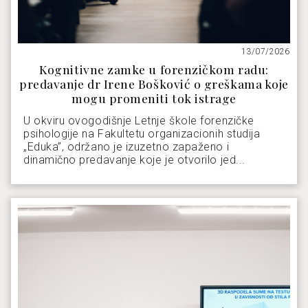
13/07/2026
Kognitivne zamke u forenzičkom radu:
predavanje dr Irene Bošković o greškama koje
mogu promeniti tok istrage
U okviru ovogodišnje Letnje škole forenzičke
psihologije na Fakultetu organizacionih studija
„Eduka”, održano je izuzetno zapaženo i
dinamično predavanje koje je otvorilo jed...