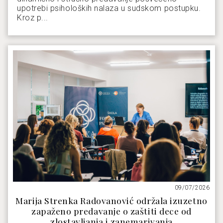
upotrebi psiholoških nalaza u sudskom postupku.
Kroz p...
09/07/2026
Marija Strenka Radovanović održala izuzetno
zapaženo predavanje o zaštiti dece od
zlostavljanja i zanemarivanja